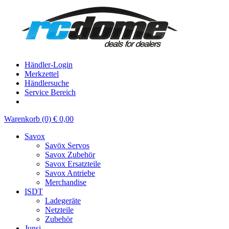
Händler-Login
Merkzettel
Händlersuche
Service Bereich
Warenkorb (0) € 0,00
Savox
Savöx Servos
Savox Zubehör
Savox Ersatzteile
Savox Antriebe
Merchandise
ISDT
Ladegeräte
Netzteile
Zubehör
Junsi