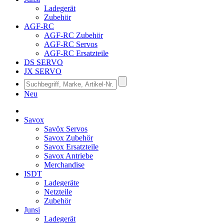
Ladegerät
Zubehör
AGF-RC
AGF-RC Zubehör
AGF-RC Servos
AGF-RC Ersatzteile
DS SERVO
JX SERVO
Neu
Savox
Savöx Servos
Savox Zubehör
Savox Ersatzteile
Savox Antriebe
Merchandise
ISDT
Ladegeräte
Netzteile
Zubehör
Junsi
Ladegerät