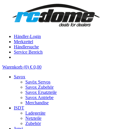
Händler-Login
Merkzettel
Händlersuche
Service Bereich
Warenkorb (0) € 0,00
Savox
Savöx Servos
Savox Zubehör
Savox Ersatzteile
Savox Antriebe
Merchandise
ISDT
Ladegeräte
Netzteile
Zubehör
Junsi