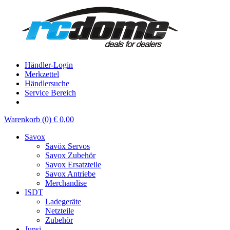
Händler-Login
Merkzettel
Händlersuche
Service Bereich
Warenkorb (0) € 0,00
Savox
Savöx Servos
Savox Zubehör
Savox Ersatzteile
Savox Antriebe
Merchandise
ISDT
Ladegeräte
Netzteile
Zubehör
Junsi