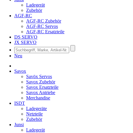
Ladegerät
Zubehör
AGF-RC
AGF-RC Zubehör
AGF-RC Servos
AGF-RC Ersatzteile
DS SERVO
JX SERVO
Neu
Savox
Savöx Servos
Savox Zubehör
Savox Ersatzteile
Savox Antriebe
Merchandise
ISDT
Ladegeräte
Netzteile
Zubehör
Junsi
Ladegerät