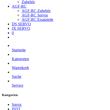
Zubehör
AGF-RC
AGF-RC Zubehör
AGF-RC Servos
AGF-RC Ersatzteile
DS SERVO
JX SERVO
0
Startseite
Kategorien
Warenkorb
Suche
Service
Kategorien
Savox
ISDT