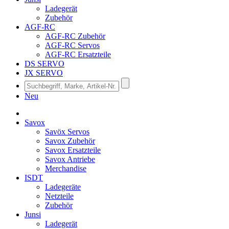
Ladegerät
Zubehör
AGF-RC
AGF-RC Zubehör
AGF-RC Servos
AGF-RC Ersatzteile
DS SERVO
JX SERVO
Neu
Savox
Savöx Servos
Savox Zubehör
Savox Ersatzteile
Savox Antriebe
Merchandise
ISDT
Ladegeräte
Netzteile
Zubehör
Junsi
Ladegerät