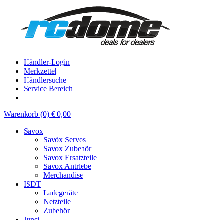
Händler-Login
Merkzettel
Händlersuche
Service Bereich
Warenkorb (0) € 0,00
Savox
Savöx Servos
Savox Zubehör
Savox Ersatzteile
Savox Antriebe
Merchandise
ISDT
Ladegeräte
Netzteile
Zubehör
Junsi