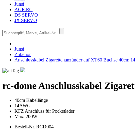
Junsi
AGF-RC
DS SERVO
JX SERVO
Junsi
Zubehör
Anschlusskabel Zigarettenanzünder auf XT60 Buchse 40cm
rc-dome
Anschlusskabel Zigar
40cm Kabellänge
14AWG
KFZ Anschluss für Pocketlader
Max. 200W
Bestell-Nr.
RCD004