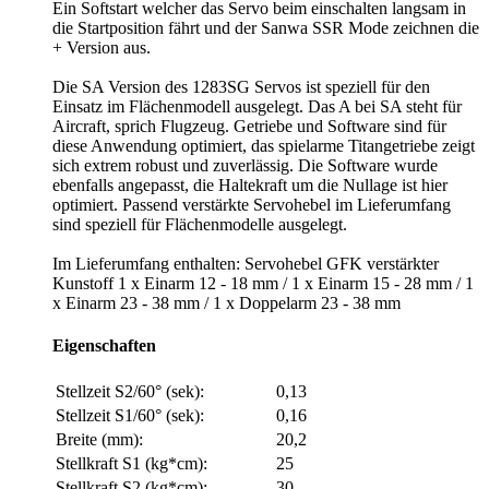
Ein Softstart welcher das Servo beim einschalten langsam in
die Startposition fährt und der Sanwa SSR Mode zeichnen die
+ Version aus.
Die SA Version des 1283SG Servos ist speziell für den
Einsatz im Flächenmodell ausgelegt. Das A bei SA steht für
Aircraft, sprich Flugzeug. Getriebe und Software sind für
diese Anwendung optimiert, das spielarme Titangetriebe zeigt
sich extrem robust und zuverlässig. Die Software wurde
ebenfalls angepasst, die Haltekraft um die Nullage ist hier
optimiert. Passend verstärkte Servohebel im Lieferumfang
sind speziell für Flächenmodelle ausgelegt.
Im Lieferumfang enthalten: Servohebel GFK verstärkter
Kunstoff 1 x Einarm 12 - 18 mm / 1 x Einarm 15 - 28 mm / 1
x Einarm 23 - 38 mm / 1 x Doppelarm 23 - 38 mm
Eigenschaften
Stellzeit S2/60° (sek):
0,13
Stellzeit S1/60° (sek):
0,16
Breite (mm):
20,2
Stellkraft S1 (kg*cm):
25
Stellkraft S2 (kg*cm):
30