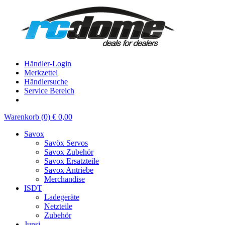
Händler-Login
Merkzettel
Händlersuche
Service Bereich
Warenkorb (0) € 0,00
Savox
Savöx Servos
Savox Zubehör
Savox Ersatzteile
Savox Antriebe
Merchandise
ISDT
Ladegeräte
Netzteile
Zubehör
Junsi