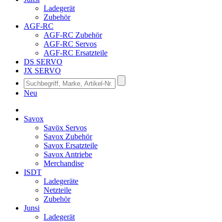
Ladegerät
Zubehör
AGF-RC
AGF-RC Zubehör
AGF-RC Servos
AGF-RC Ersatzteile
DS SERVO
JX SERVO
Neu
Savox
Savöx Servos
Savox Zubehör
Savox Ersatzteile
Savox Antriebe
Merchandise
ISDT
Ladegeräte
Netzteile
Zubehör
Junsi
Ladegerät