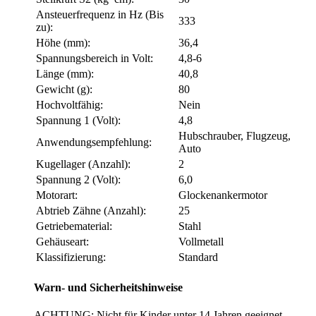
Ansteuerfrequenz in Hz (Bis
333
zu):
Höhe (mm):
36,4
Spannungsbereich in Volt:
4,8-6
Länge (mm):
40,8
Gewicht (g):
80
Hochvoltfähig:
Nein
Spannung 1 (Volt):
4,8
Hubschrauber, Flugzeug,
Anwendungsempfehlung:
Auto
Kugellager (Anzahl):
2
Spannung 2 (Volt):
6,0
Motorart:
Glockenankermotor
Abtrieb Zähne (Anzahl):
25
Getriebematerial:
Stahl
Gehäuseart:
Vollmetall
Klassifizierung:
Standard
Warn- und Sicherheitshinweise
ACHTUNG: Nicht für Kinder unter 14 Jahren geeignet.