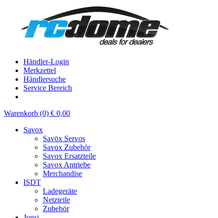
Händler-Login
Merkzettel
Händlersuche
Service Bereich
Warenkorb (0) € 0,00
Savox
Savöx Servos
Savox Zubehör
Savox Ersatzteile
Savox Antriebe
Merchandise
ISDT
Ladegeräte
Netzteile
Zubehör
Junsi