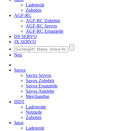
Ladegerät
Zubehör
AGF-RC
AGF-RC Zubehör
AGF-RC Servos
AGF-RC Ersatzteile
DS SERVO
JX SERVO
Neu
Savox
Savöx Servos
Savox Zubehör
Savox Ersatzteile
Savox Antriebe
Merchandise
ISDT
Ladegeräte
Netzteile
Zubehör
Junsi
Ladegerät