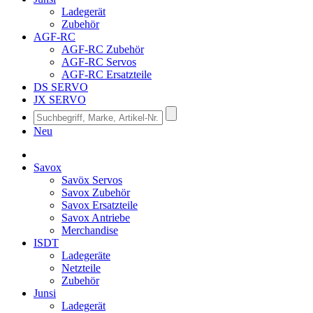
Ladegerät
Zubehör
AGF-RC
AGF-RC Zubehör
AGF-RC Servos
AGF-RC Ersatzteile
DS SERVO
JX SERVO
Neu
Savox
Savöx Servos
Savox Zubehör
Savox Ersatzteile
Savox Antriebe
Merchandise
ISDT
Ladegeräte
Netzteile
Zubehör
Junsi
Ladegerät