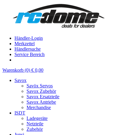
Händler-Login
Merkzettel
Händlersuche
Service Bereich
Warenkorb (0) € 0,00
Savox
Savöx Servos
Savox Zubehör
Savox Ersatzteile
Savox Antriebe
Merchandise
ISDT
Ladegeräte
Netzteile
Zubehör
Junsi