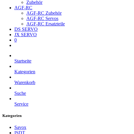
Zubehör
AGF-RC
AGF-RC Zubehör
AGF-RC Servos
AGF-RC Ersatzteile
DS SERVO
JX SERVO
0
Startseite
Kategorien
Warenkorb
Suche
Service
Kategorien
Savox
ISDT