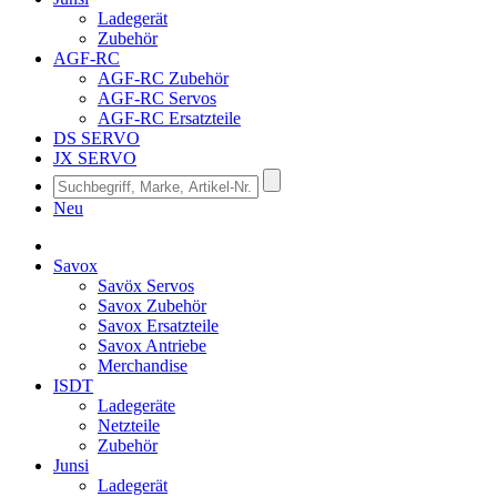
Ladegerät
Zubehör
AGF-RC
AGF-RC Zubehör
AGF-RC Servos
AGF-RC Ersatzteile
DS SERVO
JX SERVO
Neu
Savox
Savöx Servos
Savox Zubehör
Savox Ersatzteile
Savox Antriebe
Merchandise
ISDT
Ladegeräte
Netzteile
Zubehör
Junsi
Ladegerät