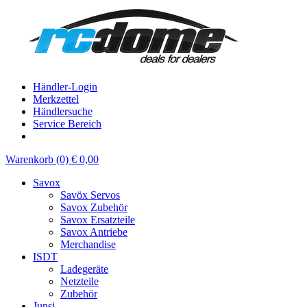
Händler-Login
Merkzettel
Händlersuche
Service Bereich
Warenkorb (0) € 0,00
Savox
Savöx Servos
Savox Zubehör
Savox Ersatzteile
Savox Antriebe
Merchandise
ISDT
Ladegeräte
Netzteile
Zubehör
Junsi