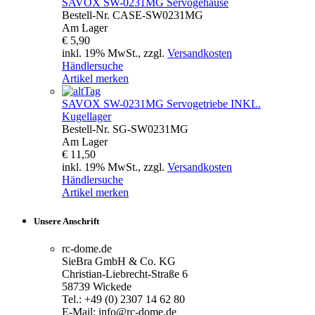
SAVOX
SW-0231MG Servogehäuse
Bestell-Nr.
CASE-SW0231MG
Am Lager
€ 5,90
inkl. 19% MwSt., zzgl.
Versandkosten
Händlersuche
Artikel merken
SAVOX
SW-0231MG Servogetriebe INKL.
Kugellager
Bestell-Nr.
SG-SW0231MG
Am Lager
€ 11,50
inkl. 19% MwSt., zzgl.
Versandkosten
Händlersuche
Artikel merken
Unsere Anschrift
rc-dome.de
SieBra GmbH & Co. KG
Christian-Liebrecht-Straße 6
58739 Wickede
Tel.: +49 (0) 2307 14 62 80
E-Mail: info@rc-dome.de