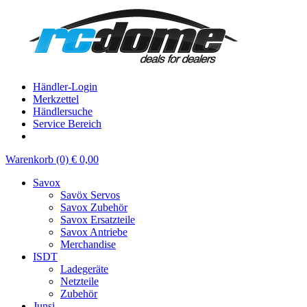
Händler-Login
Merkzettel
Händlersuche
Service Bereich
Warenkorb (0) € 0,00
Savox
Savöx Servos
Savox Zubehör
Savox Ersatzteile
Savox Antriebe
Merchandise
ISDT
Ladegeräte
Netzteile
Zubehör
Junsi