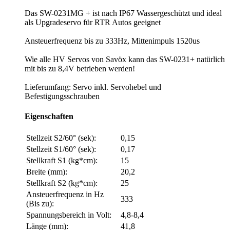
Das SW-0231MG + ist nach IP67 Wassergeschützt und ideal
als Upgradeservo für RTR Autos geeignet
Ansteuerfrequenz bis zu 333Hz, Mittenimpuls 1520us
Wie alle HV Servos von Savöx kann das SW-0231+ natürlich
mit bis zu 8,4V betrieben werden!
Lieferumfang: Servo inkl. Servohebel und
Befestigungsschrauben
Eigenschaften
Stellzeit S2/60° (sek):
0,15
Stellzeit S1/60° (sek):
0,17
Stellkraft S1 (kg*cm):
15
Breite (mm):
20,2
Stellkraft S2 (kg*cm):
25
Ansteuerfrequenz in Hz
333
(Bis zu):
Spannungsbereich in Volt:
4,8-8,4
Länge (mm):
41,8