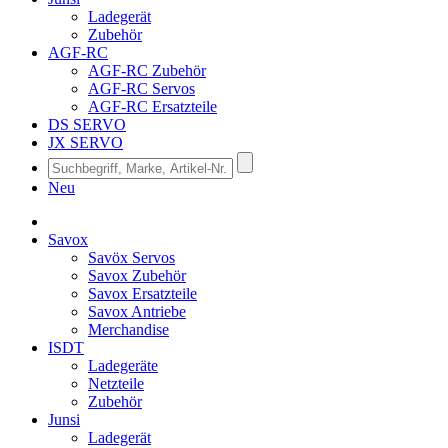
Ladegerät
Zubehör
AGF-RC
AGF-RC Zubehör
AGF-RC Servos
AGF-RC Ersatzteile
DS SERVO
JX SERVO
Neu
Savox
Savöx Servos
Savox Zubehör
Savox Ersatzteile
Savox Antriebe
Merchandise
ISDT
Ladegeräte
Netzteile
Zubehör
Junsi
Ladegerät