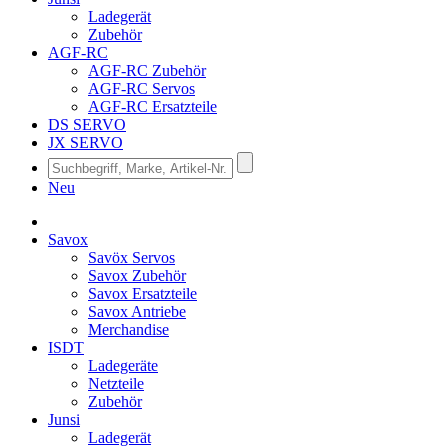
Ladegerät
Zubehör
AGF-RC
AGF-RC Zubehör
AGF-RC Servos
AGF-RC Ersatzteile
DS SERVO
JX SERVO
Neu
Savox
Savöx Servos
Savox Zubehör
Savox Ersatzteile
Savox Antriebe
Merchandise
ISDT
Ladegeräte
Netzteile
Zubehör
Junsi
Ladegerät