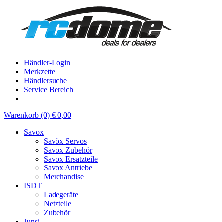
Händler-Login
Merkzettel
Händlersuche
Service Bereich
Warenkorb (0) € 0,00
Savox
Savöx Servos
Savox Zubehör
Savox Ersatzteile
Savox Antriebe
Merchandise
ISDT
Ladegeräte
Netzteile
Zubehör
Junsi