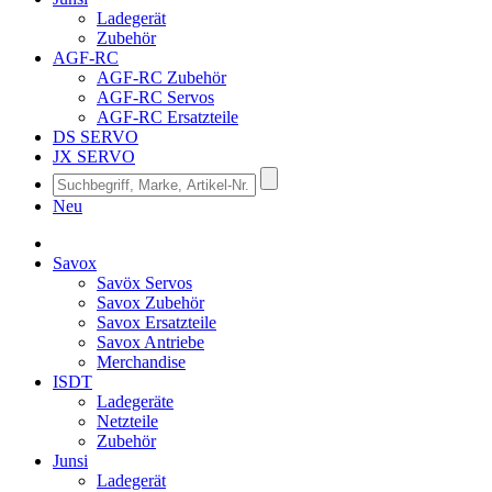
Ladegerät
Zubehör
AGF-RC
AGF-RC Zubehör
AGF-RC Servos
AGF-RC Ersatzteile
DS SERVO
JX SERVO
Neu
Savox
Savöx Servos
Savox Zubehör
Savox Ersatzteile
Savox Antriebe
Merchandise
ISDT
Ladegeräte
Netzteile
Zubehör
Junsi
Ladegerät