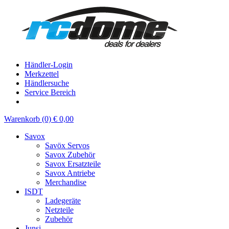
Händler-Login
Merkzettel
Händlersuche
Service Bereich
Warenkorb (0) € 0,00
Savox
Savöx Servos
Savox Zubehör
Savox Ersatzteile
Savox Antriebe
Merchandise
ISDT
Ladegeräte
Netzteile
Zubehör
Junsi