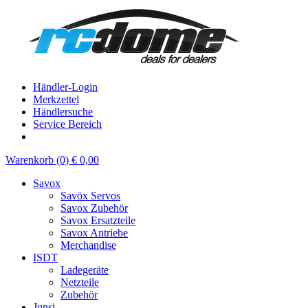
Händler-Login
Merkzettel
Händlersuche
Service Bereich
Warenkorb (0) € 0,00
Savox
Savöx Servos
Savox Zubehör
Savox Ersatzteile
Savox Antriebe
Merchandise
ISDT
Ladegeräte
Netzteile
Zubehör
Junsi