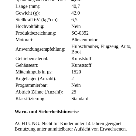
Länge (mm):
40,7
Gewicht (g):
42,0
Stellkraft 6V (kg*cm):
6,5
Hochvoltfähig:
Nein
Produktbezeichnung:
SC-0352+
Motorart:
Bürstenmotor
Hubschrauber, Flugzeug, Auto,
Anwendungsempfehlung:
Boot
Getriebematerial:
Kunststoff
Gehäuseart:
Kunststoff
Mittenimpuls in µs:
1520
Kugellager (Anzahl):
2
Programmierbar:
Nein
Abtrieb Zähne (Anzahl):
25
Klassifizierung:
Standard
Warn- und Sicherheitshinweise
ACHTUNG: Nicht für Kinder unter 14 Jahren geeignet.
Benutzung unter unmittelbarer Aufsicht von Erwachsenen.