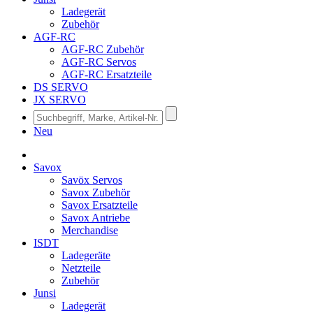
Ladegerät
Zubehör
AGF-RC
AGF-RC Zubehör
AGF-RC Servos
AGF-RC Ersatzteile
DS SERVO
JX SERVO
Neu
Savox
Savöx Servos
Savox Zubehör
Savox Ersatzteile
Savox Antriebe
Merchandise
ISDT
Ladegeräte
Netzteile
Zubehör
Junsi
Ladegerät