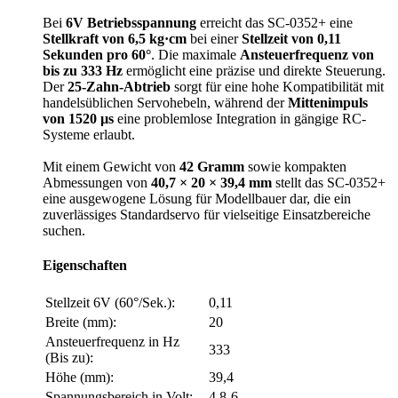
Bei
6V Betriebsspannung
erreicht das SC-0352+ eine
Stellkraft von 6,5 kg·cm
bei einer
Stellzeit von 0,11
Sekunden pro 60°
. Die maximale
Ansteuerfrequenz von
bis zu 333 Hz
ermöglicht eine präzise und direkte Steuerung.
Der
25-Zahn-Abtrieb
sorgt für eine hohe Kompatibilität mit
handelsüblichen Servohebeln, während der
Mittenimpuls
von 1520 µs
eine problemlose Integration in gängige RC-
Systeme erlaubt.
Mit einem Gewicht von
42 Gramm
sowie kompakten
Abmessungen von
40,7 × 20 × 39,4 mm
stellt das SC-0352+
eine ausgewogene Lösung für Modellbauer dar, die ein
zuverlässiges Standardservo für vielseitige Einsatzbereiche
suchen.
Eigenschaften
Stellzeit 6V (60°/Sek.):
0,11
Breite (mm):
20
Ansteuerfrequenz in Hz
333
(Bis zu):
Höhe (mm):
39,4
Spannungsbereich in Volt:
4,8-6